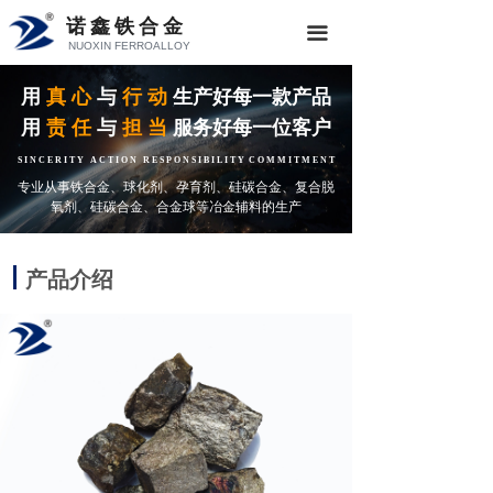
诺鑫铁合金
끀
NUOXIN FERROALLOY
用
真 心
与
行 动
生产好每一款产品
用
责 任
与
担 当
服务好每一位客户
S I N C E R I T Y A C T I O N R E S P O N S I B I L I T Y C O M M I T M E N T
专业从事铁合金、球化剂、孕育剂、硅碳合金、复合脱
氧剂、硅碳合金、合金球等冶金辅料的生产
产品介绍