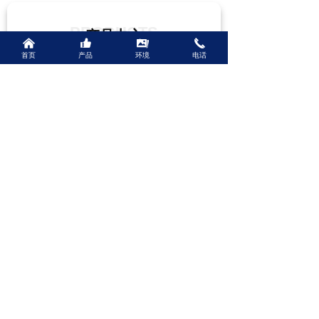
PRODUCTS
产品中心
낀
뀗
끡
끅
首页
产品
环境
电话
铁合金
球化剂
孕育剂
硅碳合金
锰铁
增碳剂
包芯线
复合脱氧剂
合金球
合金渣
我们将真诚期待您的来电！
河南诺鑫铁合金有限公司
联系人： 李经理
电话：18637204545