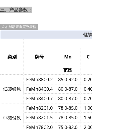
三、产品参数：
左右滑动查看完整表格
锰铁参数表
类别
牌号
Mn
C
范围
FeMn88C0.2
85.0-92.0
0.20
低碳锰铁
FeMn84C0.4
80.0-87.0
0.40
FeMn84C0.7
80.0-87.0
0.70
FeMn82C1.0
78.0-85.0
1.00
FeMn82C1.5
78.0-85.0
1.50
中碳锰铁
FeMn78C2.0
75.0-82.0
2.00